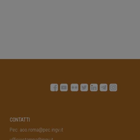
CONTATTI
Pec:
aoo.roma@pec.ingv.it
ufficiostampa@ingv.it