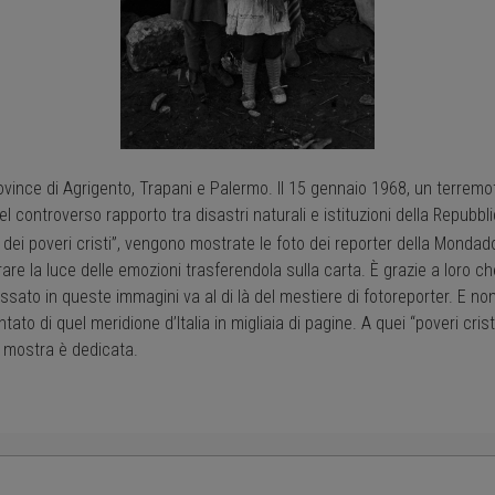
ovince di Agrigento, Trapani e Palermo. Il 15 gennaio 1968, un terremot
controverso rapporto tra disastri naturali e istituzioni della Repubblic
 dei poveri cristi”, vengono mostrate le foto dei reporter della Mondado
are la luce delle emozioni trasferendola sulla carta. È grazie a loro che l
ato in queste immagini va al di là del mestiere di fotoreporter. E non 
to di quel meridione d’Italia in migliaia di pagine. A quei “poveri cristi” 
a mostra è dedicata.