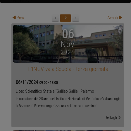
- Pagina 2 / 3
Prec
Avanti
2
1
3
06
Nov
2024
L’INGV va a Scuola - terza giornata
06/11/2024
09:00
-
13:00
Liceo Scientifico Statale “Galileo Galilei” Palermo
In occasione dei 25 anni dell’Istituto Nazionale di Geofisica e Vulcanologia
la Sezione di Palermo organizza una settimana di seminari
Dettagli