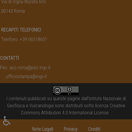
Via di Vigna Murata 605
00143 Roma
RECAPITI TELEFONICI
Telefono +39 06518601
CONTATTI
Pec:
aoo.roma@pec.ingv.it
ufficiostampa@ingv.it
I contenuti pubblicati su queste pagine dall'
Istituto Nazionale di
Geofisica e Vulcanologia
sono distribuiti sotto licenza
Creative
Commons Attribution 4.0 International License
.
♿
Note Legali
Privacy
Crediti