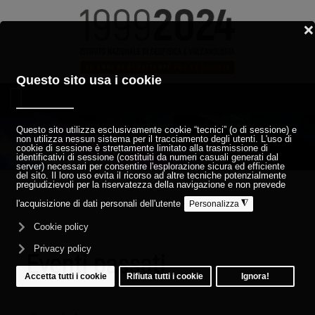
Sei qui:
Home
Società
Incontri
Eventi passati