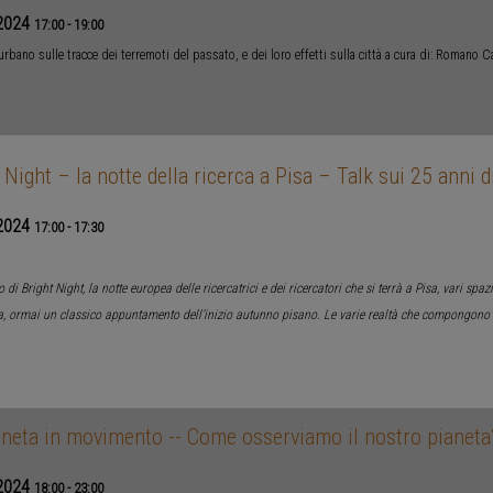
2024
17:00
-
19:00
rbano sulle tracce dei terremoti del passato, e dei loro effetti sulla città a cura di: Romano
 Night – la notte della ricerca a Pisa – Talk sui 25 anni 
2024
17:00
-
17:30
 di Bright Night, la notte europea delle ricercatrici e dei ricercatori che si terrà a Pisa, vari spa
a, ormai un classico appuntamento dell’inizio autunno pisano. Le varie realtà che compongono 
neta in movimento -- Come osserviamo il nostro pianeta?
2024
18:00
-
23:00