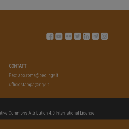
CONTATTI
Pec:
aoo.roma@pec.ingv.it
ufficiostampa@ingv.it
tive Commons Attribution 4.0 International License
.