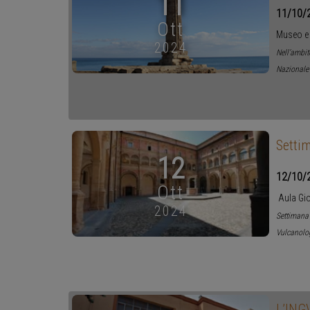
11
11/10/
Ott
Museo e 
2024
Nell’ambit
Nazionale 
Settim
12
12/10/
Ott
Aula Gio
2024
Settimana 
Vulcanolog
L’INGV