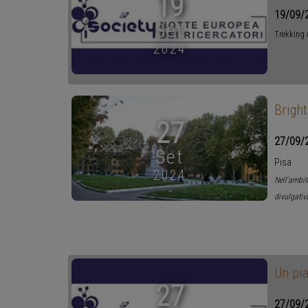
19
19/09/
Set
Trekking u
2024
Bright
27
27/09/
Set
Pisa
2024
Nell’ambito
divulgativ
Un pia
27
27/09/