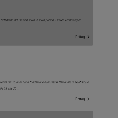
° Settimana del Pianeta Terra, si terrà presso il Parco Archeologico
Dettagli
renza dei 25 anni dalla fondazione dell’Istituto Nazionale di Geofisica e
lle 18 alle 20
...
Dettagli