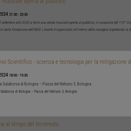
 musicale aperta al pubblico
2024
21:30
-
23:30
 settembre alle 20,30 si terrà una serata musicale aperta al pubblico, in occasione del 110° Con
io dalla fondazione dell’INGV. L'evento è organizzato all’interno della rassegna Aspettando la N
ivo Scientifico - scienza e tecnologia per la mitigazione d
2024
18:00
-
19:30
ca Salaborsa di Bologna – Piazza del Nettuno 3, Bologna
a Salaborsa di Bologna – Piazza del Nettuno 3, Bologna
na al tempo del terremoto