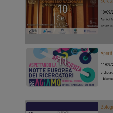
Serata
10
10/09/
Set
Martedì 10
2024
anniversar
Aperit
11
11/09/
Set
Bibliote
2024
Bibliotec
Bolog