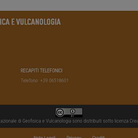
RECAPITI TELEFONICI
Telefono +39 06518601
Nazionale di Geofisica e Vulcanologia
sono distribuiti sotto licenza
Crea