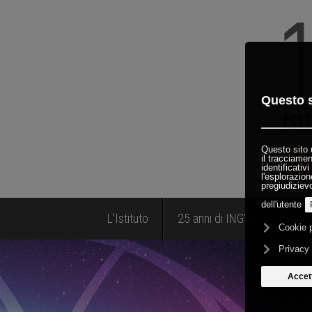
L'Istituto
25 anni di INGV
Crono