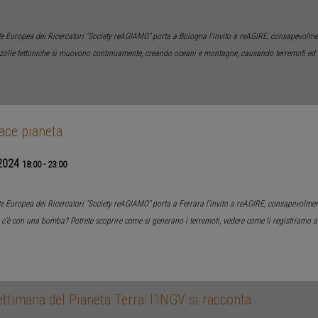
te Europea dei Ricercatori "Society reAGIAMO" porta a Bologna l'invito a reAGIRE, consapevol
zolle tettoniche si muovono continuamente, creando oceani e montagne, causando terremoti ed
ace pianeta
2024
18:00
-
23:00
te Europea dei Ricercatori "Society reAGIAMO" porta a Ferrara l'invito a reAGIRE, consapevolme
 c’è con una bomba? Potrete scoprire come si generano i terremoti, vedere come li registriamo a
ettimana del Pianeta Terra: l’INGV si racconta