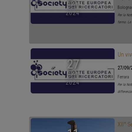
Set
Bologna
2024
Per la Not
fermo. Le 
Un viv
27
27/09/
Set
Ferrara
2024
Per la Not
differenza
XII° S