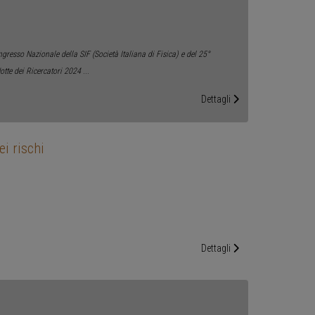
gresso Nazionale della SIF (Società Italiana di Fisica) e del 25°
otte dei Ricercatori 2024
...
Dettagli
ei rischi
Dettagli