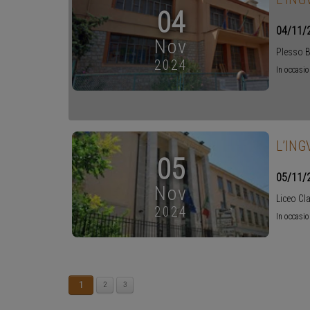
04
04/11/
Nov
Plesso 
2024
In occasio
L’INGV
05
05/11/
Nov
Liceo Cl
2024
In occasio
1
2
3