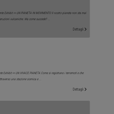
mente Exhibit >> UN PIANETA IN MOVIMENTO Il nostro pianeta non sta mai
 eruzioni vulcaniche. Ma come succede?
...
Dettagli
nte Exhibit >> UN VIVACE PIANETA Come si registrano i terremoti e che
ttraverso una stazione sismica e
...
Dettagli