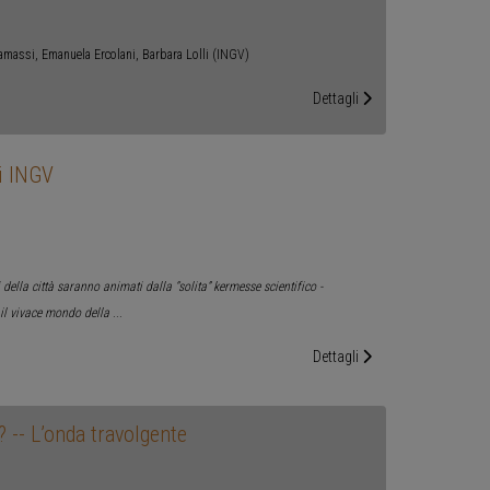
 Camassi, Emanuela Ercolani, Barbara Lolli (INGV)
Dettagli
di INGV
zi della città saranno animati dalla “solita” kermesse scientifico -
il vivace mondo della
...
Dettagli
 -- L’onda travolgente