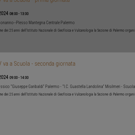
2024
08:00
-
13:00
Bonanno--Plesso Mantegna Centrale Palermo
ne dei 25 anni dell’Istituto Nazionale di Geofisica e Vulcanologia la Sezione di Palermo organ
 va a Scuola - seconda giornata
2024
09:00
-
14:00
assico “Giuseppe Garibaldi” Palermo - “I.C. Guastella Landolina” Misilmeri - Scu
ne dei 25 anni dell’Istituto Nazionale di Geofisica e Vulcanologia la Sezione di Palermo organ