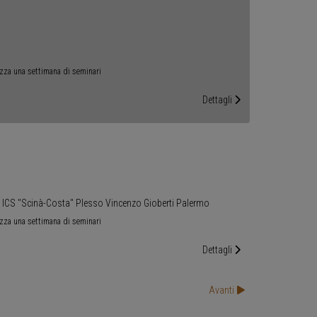
izza una settimana di seminari
Dettagli
ola ICS "Scinà-Costa" Plesso Vincenzo Gioberti Palermo
izza una settimana di seminari
Dettagli
Avanti