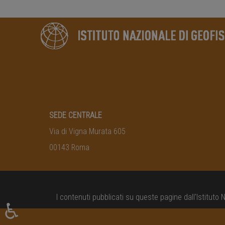
SEDE CENTRALE
Via di Vigna Murata 605
00143 Roma
I contenuti pubblicati su queste pagine dall'
Istituto 
♿