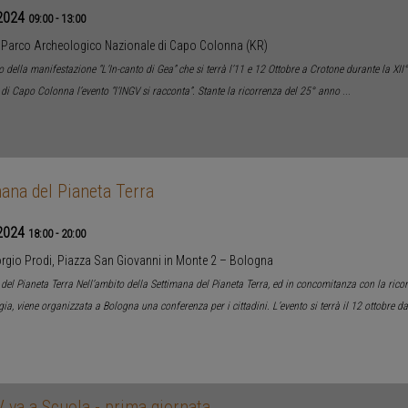
2024
09:00
-
13:00
Parco Archeologico Nazionale di Capo Colonna (KR)
o della manifestazione “L’In-canto di Gea” che si terrà l’11 e 12 Ottobre a Crotone durante la XII
di Capo Colonna l’evento “l’INGV si racconta”. Stante la ricorrenza del 25° anno
...
ana del Pianeta Terra
2024
18:00
-
20:00
rgio Prodi, Piazza San Giovanni in Monte 2 – Bologna
del Pianeta Terra Nell’ambito della Settimana del Pianeta Terra, ed in concomitanza con la ricor
ia, viene organizzata a Bologna una conferenza per i cittadini. L’evento si terrà il 12 ottobre da
 va a Scuola - prima giornata